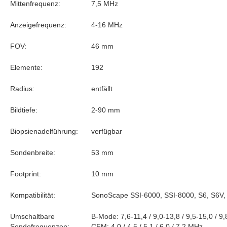
Mittenfrequenz:
7,5 MHz
Anzeigefrequenz:
4-16 MHz
FOV:
46 mm
Elemente:
192
Radius:
entfällt
Bildtiefe:
2-90 mm
Biopsienadelführung:
verfügbar
Sondenbreite:
53 mm
Footprint:
10 mm
Kompatibilität:
SonoScape SSI-6000, SSI-8000, S6, S6V, 
Umschaltbare
B-Mode: 7,6-11,4 / 9,0-13,8 / 9,5-15,0 / 9
Sendefrequenzen:
CFM: 4,0 / 4,5 / 5,1 / 6,0 / 7,2 MHz