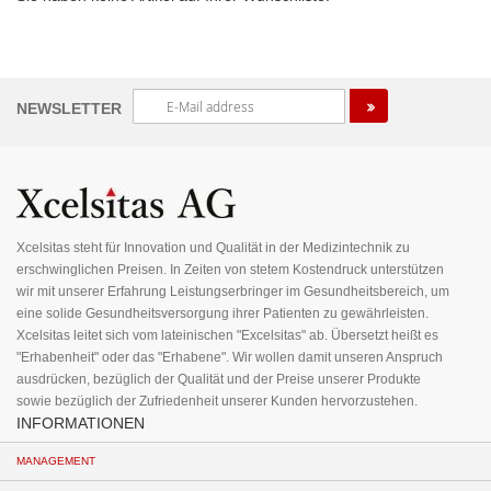
ENT
Melden
NEWSLETTER
Sie
sich
für
unseren
Newsletter
an:
Xcelsitas steht für Innovation und Qualität in der Medizintechnik zu
erschwinglichen Preisen. In Zeiten von stetem Kostendruck unterstützen
wir mit unserer Erfahrung Leistungserbringer im Gesundheitsbereich, um
eine solide Gesundheitsversorgung ihrer Patienten zu gewährleisten.
Xcelsitas leitet sich vom lateinischen "Excelsitas" ab. Übersetzt heißt es
"Erhabenheit" oder das "Erhabene". Wir wollen damit unseren Anspruch
ausdrücken, bezüglich der Qualität und der Preise unserer Produkte
sowie bezüglich der Zufriedenheit unserer Kunden hervorzustehen.
INFORMATIONEN
MANAGEMENT