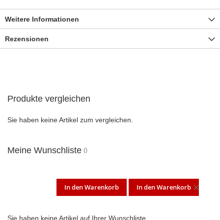
Weitere Informationen
Rezensionen
Produkte vergleichen
Sie haben keine Artikel zum vergleichen.
Meine Wunschliste
In den Warenkorb
In den Warenkorb
DIES
ARTI
Sie haben keine Artikel auf Ihrer Wunschliste.