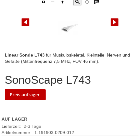
Zum
Linear Sonde L743
für Muskuloskeletal, Kleinteile, Nerven und
Anfang
Gefäße (Mittenfrequenz 7,5 MHz, FOV 46 mm).
der
Bildgalerie
SonoScape L743
springen
Preis anfragen
AUF LAGER
Lieferzeit:
2-3 Tage
Artikelnummer
1-191903-0209-012