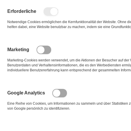
Zum
Inhalt
Such
Me
Erforderliche
springen
Notwendige Cookies ermöglichen die Kernfunktionalität der Website. Ohne dies
helfen dabei, eine Website benutzbar zu machen, indem sie eine Grundfunktio
Zum
Ende
der
Marketing
Bildgalerie
springen
Marketing-Cookies werden verwendet, um die Aktionen der Besucher auf der 
Benutzerdaten und Verhaltensinformationen, die es den Werbediensten ermö
individuellere Benutzererfahrung kann entsprechend der gesammelten Informa
Google Analytics
Eine Reihe von Cookies, um Informationen zu sammeln und über Statistiken 
von Google persönlich zu identifizieren.