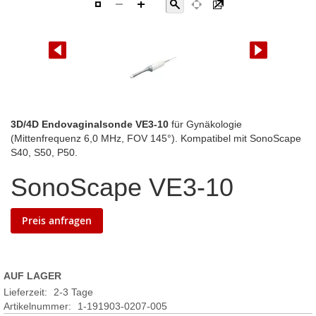
Zum
3D/4D Endovaginalsonde VE3-10
für Gynäkologie
Anfang
(Mittenfrequenz 6,0 MHz, FOV 145°). Kompatibel mit SonoScape
der
S40, S50, P50.
Bildgalerie
SonoScape VE3-10
springen
Preis anfragen
AUF LAGER
Lieferzeit:
2-3 Tage
Artikelnummer
1-191903-0207-005