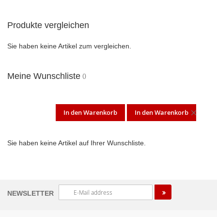
Produkte vergleichen
Sie haben keine Artikel zum vergleichen.
Meine Wunschliste
In den Warenkorb
In den Warenkorb
DIES
ARTI
Sie haben keine Artikel auf Ihrer Wunschliste.
ENT
Melden
NEWSLETTER
Sie
sich