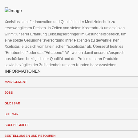
für
unseren
Newsletter
an:
Xcelsitas steht für Innovation und Qualität in der Medizintechnik zu
erschwinglichen Preisen. In Zeiten von stetem Kostendruck unterstützen
wir mit unserer Erfahrung Leistungserbringer im Gesundheitsbereich, um
eine solide Gesundheitsversorgung ihrer Patienten zu gewährleisten.
Xcelsitas leitet sich vom lateinischen "Excelsitas" ab. Übersetzt heißt es
"Erhabenheit" oder das "Erhabene". Wir wollen damit unseren Anspruch
ausdrücken, bezüglich der Qualität und der Preise unserer Produkte
sowie bezüglich der Zufriedenheit unserer Kunden hervorzustehen.
INFORMATIONEN
MANAGEMENT
JOBS
GLOSSAR
SITEMAP
SUCHBEGRIFFE
BESTELLUNGEN UND RETOUREN