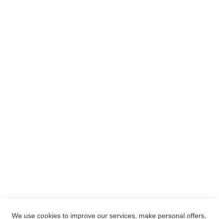
INTERNATIONALER VERSAND
ZAHLUNGSARTEN
TIEFPREISGARANTIE
MEIN KONTO
ANMELDEN
WARENKORB ANZEIGEN
MEIN WUNSCHZETTEL
HILFE
LEGAL
AGBS
WIDERRUFSBELEHRUNG
VERTRAG WIDERRUFEN
DATENSCHUTZ
We use cookies to improve our services, make personal offers,
IMPRESSUM