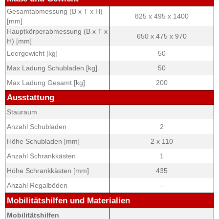
Gesamtabmessung (B x T x H)
825 x 495 x 1400
[mm]
Hauptkörperabmessung (B x T x
650 x 475 x 970
H) [mm]
Leergewicht [kg]
50
Max Ladung Schubladen [kg]
50
Max Ladung Gesamt [kg]
200
Ausstattung
Stauraum
Anzahl Schubladen
2
Höhe Schubladen [mm]
2 x 110
Anzahl Schrankkästen
1
Höhe Schrankkästen [mm]
435
Anzahl Regalböden
--
Mobilitätshilfen und Materialien
Mobilitätshilfen