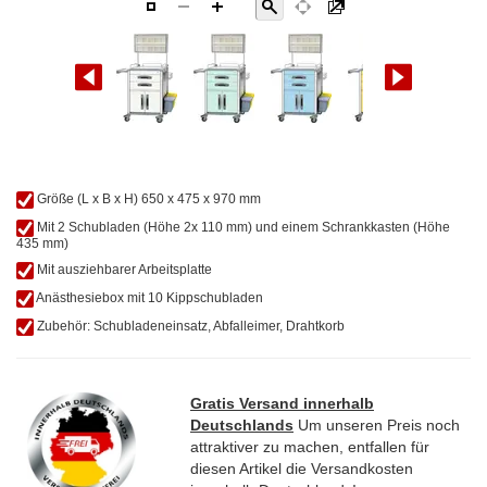
Zum
Größe (L x B x H) 650 x 475 x 970 mm
Anfang
Mit 2 Schubladen (Höhe 2x 110 mm) und einem Schrankkasten (Höhe
der
435 mm)
Bildgalerie
Mit ausziehbarer Arbeitsplatte
springen
Anästhesiebox mit 10 Kippschubladen
Zubehör: Schubladeneinsatz, Abfalleimer, Drahtkorb
Gratis Versand innerhalb
Deutschlands
Um unseren Preis noch
attraktiver zu machen, entfallen für
diesen Artikel die Versandkosten