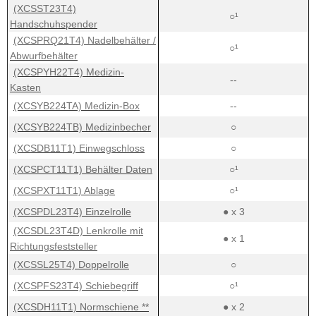
(XCSST23T4)
○¹
Handschuhspender
(XCSPRQ21T4) Nadelbehälter /
○¹
Abwurfbehälter
(XCSPYH22T4) Medizin-
--
Kasten
(XCSYB224TA) Medizin-Box
--
(XCSYB224TB) Medizinbecher
○
(XCSDB11T1) Einwegschloss
○
(XCSPCT11T1) Behälter Daten
○¹
(XCSPXT11T1) Ablage
○¹
(XCSPDL23T4) Einzelrolle
● x 3
(XCSDL23T4D) Lenkrolle mit
● x 1
Richtungsfeststeller
(XCSSL25T4) Doppelrolle
○
(XCSPFS23T4) Schiebegriff
○¹
(XCSDH11T1) Normschiene **
● x 2