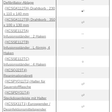
Defibrillator-Ablage
(XCSGK112TA) Drahtkorb : 230
●¹
x 110 x 140 mm
(XCSGK112TB) Drahtkorb : 350
○¹
x 100 x 130 mm
(XCSSE112TA)
--
Infusionsständer : 2 Haken
(XCSSE112TB)
Infusionsständer : L-förmig, 4
--
Haken
(XCSSE112TC)
○
Infusionsständer : 4 Haken
(XCSQJ23T4)
--
Reanimationsbrett
(XCSPYQ11T1) Halter für
○²
Sauerstoffflasche
(XCSPDY31T4)
○²
Steckdosenleiste mit Halter
(XCSSX11T1) Eurospender /
○¹
Desinfektionsmittelspender