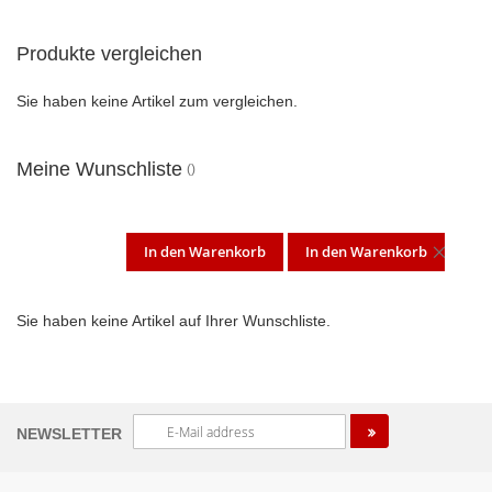
Produkte vergleichen
Sie haben keine Artikel zum vergleichen.
Meine Wunschliste
In den Warenkorb
In den Warenkorb
DIES
ARTI
Sie haben keine Artikel auf Ihrer Wunschliste.
ENT
Melden
NEWSLETTER
Sie
sich
für