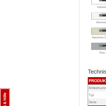
Techni
PRODUK
Artikelnum
Typ
Serie