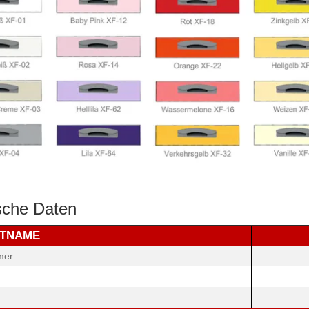
sche Daten
TNAME
mer