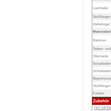
Laufräder
Stoßfänger
Haltebügel
Materialie
Rahmen
Seiten- un
Oberseite
Schublade
Schubladen
Begrenzun
Stoßfänger
Farben
Zubehör
(XCSPZK1