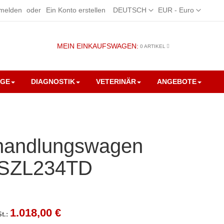
Sprache
Währung
melden
Ein Konto erstellen
DEUTSCH
EUR - Euro
MEIN EINKAUFSWAGEN:
0
ARTIKEL
EGE
DIAGNOSTIK
VETERINÄR
ANGEBOTE
handlungswagen
SZL234TD
1.018,00 €