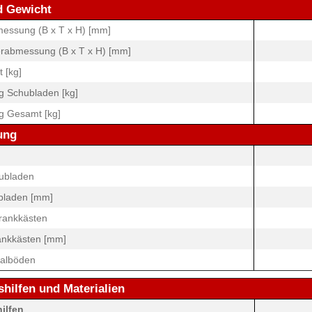
d Gewicht
ssung (B x T x H) [mm]
rabmessung (B x T x H) [mm]
 [kg]
 Schubladen [kg]
 Gesamt [kg]
ung
ubladen
bladen [mm]
rankkästen
ankkästen [mm]
galböden
shilfen und Materialien
hilfen