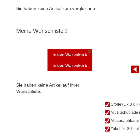
Sie haben keine Artikel zum vergleichen.
Meine Wunschliste
DIESEN
In den Warenkorb
ARTIKEL
ENTFERNEN
In den Warenkorb
Sie haben keine Artikel auf Ihrer
Wunschliste.
Zum
Größe (L x B x H
Anfang
Mit 1 Schublade
der
Bildgalerie
Mit ausziehbarer 
springen
Zubehör: Schubla