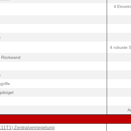
4 Einzelr
n
4 robuste 
d Rückwand
n
griffe
gsbügel
A
1T1) Zentralverriegelung