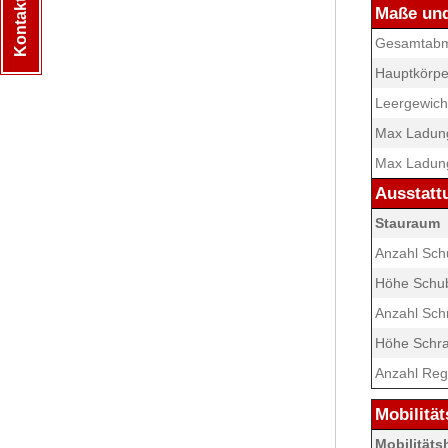
Kontakt & Hilfe
Maße un
Gesamtabme
Hauptkörpe
Leergewicht
Max Ladung
Max Ladung
Ausstatt
Stauraum
Anzahl Sch
Höhe Schu
Anzahl Sch
Höhe Schr
Anzahl Re
Mobilität
Mobilitäts