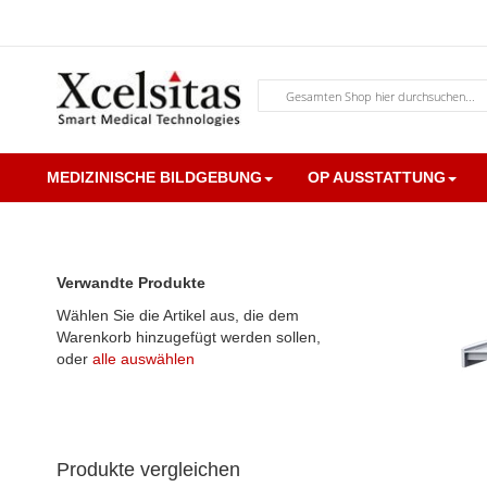
Zum
Inhalt
springen
Suche
MEDIZINISCHE BILDGEBUNG
OP AUSSTATTUNG
Verwandte Produkte
Zum
Wählen Sie die Artikel aus, die dem
Ende
Warenkorb hinzugefügt werden sollen,
der
oder
alle auswählen
Bildgalerie
springen
Produkte vergleichen