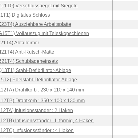
1T0) Verschlussriegel mit Siegeln
T1) Digitales Schloss
3T4) Ausziehbare Arbeitsplatte
5T1) Vollauszug mit Teleskopschienen
T4) Abfalleimer
1T4) Anti-Rutsch-Matte
21T4) Schubladeneinsatz
3T1) Stahl-Defibrillator-Ablage
T2) Edelstahl-Defibrillator-Ablage
2TA) Drahtkorb : 230 x 110 x 140 mm
2TB) Drahtkorb : 350 x 100 x 130 mm
2TA) Infusionsständer : 2 Haken
2TB) Infusionsständer : L-förmig, 4 Haken
2TC) Infusionsständer : 4 Haken