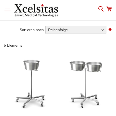
Zum
Inhalt
Such
Me
springen
Ab
Sortieren nach
so
5
Elemente