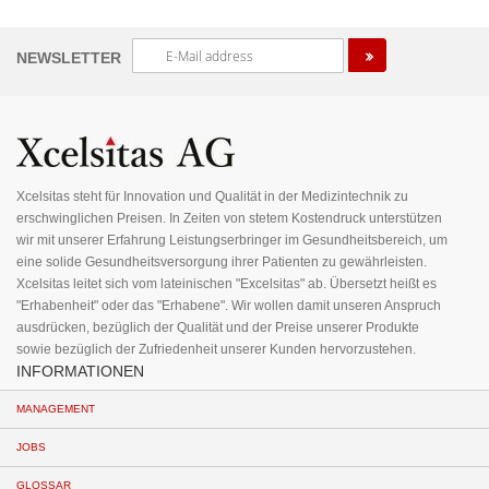
Melden
NEWSLETTER
Sie
sich
für
unseren
Newsletter
an:
Xcelsitas steht für Innovation und Qualität in der Medizintechnik zu
erschwinglichen Preisen. In Zeiten von stetem Kostendruck unterstützen
wir mit unserer Erfahrung Leistungserbringer im Gesundheitsbereich, um
eine solide Gesundheitsversorgung ihrer Patienten zu gewährleisten.
Xcelsitas leitet sich vom lateinischen "Excelsitas" ab. Übersetzt heißt es
"Erhabenheit" oder das "Erhabene". Wir wollen damit unseren Anspruch
ausdrücken, bezüglich der Qualität und der Preise unserer Produkte
sowie bezüglich der Zufriedenheit unserer Kunden hervorzustehen.
INFORMATIONEN
MANAGEMENT
JOBS
GLOSSAR