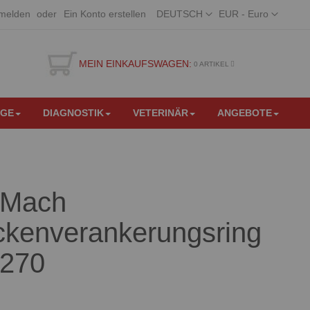
Sprache
Währung
melden
Ein Konto erstellen
DEUTSCH
EUR - Euro
MEIN EINKAUFSWAGEN:
0
ARTIKEL
EGE
DIAGNOSTIK
VETERINÄR
ANGEBOTE
 Mach
kenverankerungsring
 270