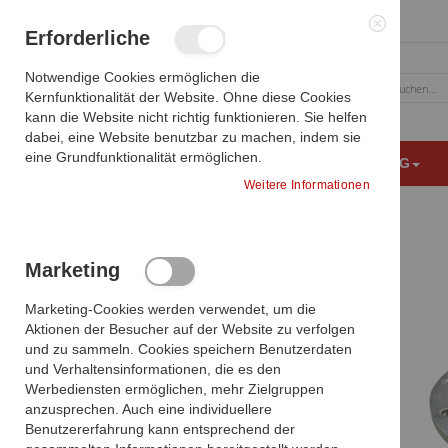
Zum
Erforderliche
Inhalt
Schließen
springen
Notwendige Cookies ermöglichen die
Kernfunktionalität der Website. Ohne diese Cookies
Suche
kann die Website nicht richtig funktionieren. Sie helfen
dabei, eine Website benutzbar zu machen, indem sie
eine Grundfunktionalität ermöglichen.
MEDIZINISCHE BILDGEBUNG
OP AUSSTATTUNG
Weitere Informationen
Dr. Mach Deckenverankerungsring TK 270
Startseite
Produkte vergleichen
Marketing
Zum
Ende
Sie haben keine Artikel zum vergleichen.
Marketing-Cookies werden verwendet, um die
der
Aktionen der Besucher auf der Website zu verfolgen
Bildgalerie
und zu sammeln. Cookies speichern Benutzerdaten
springen
und Verhaltensinformationen, die es den
Meine Wunschliste
Werbediensten ermöglichen, mehr Zielgruppen
anzusprechen. Auch eine individuellere
Benutzererfahrung kann entsprechend der
DIESEN