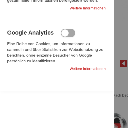
gesammelten Informationen bereitgestellt werden.
In den Warenkorb
ARTIKEL
ENTFERNEN
Weitere Informationen
In den Warenkorb
Sie haben keine Artikel auf Ihrer
Google Analytics
Wunschliste.
Eine Reihe von Cookies, um Informationen zu
sammeln und über Statistiken zur Websitenutzung zu
berichten, ohne einzelne Besucher von Google
persönlich zu identifizieren.
Weitere Informationen
Zum
für alle Mach De
Anfang
der
Bildgalerie
springen