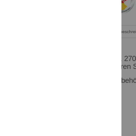
Produktbeschre
TK 270
deren S
Zubehö