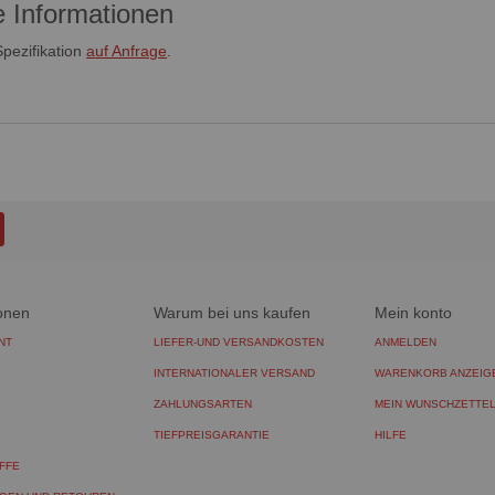
e Informationen
 Spezifikation
auf Anfrage
.
onen
Warum bei uns kaufen
Mein konto
NT
LIEFER-UND VERSANDKOSTEN
ANMELDEN
INTERNATIONALER VERSAND
WARENKORB ANZEIG
ZAHLUNGSARTEN
MEIN WUNSCHZETTE
TIEFPREISGARANTIE
HILFE
FFE