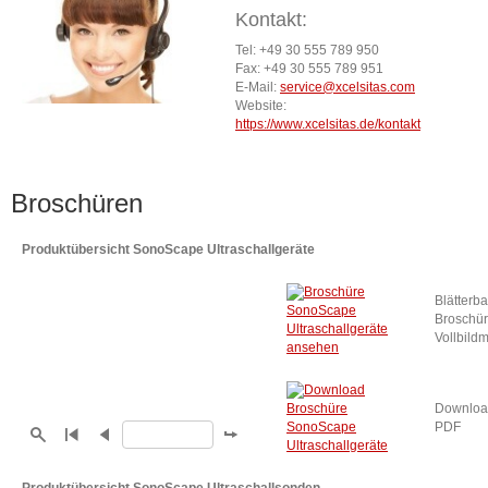
Kontakt:
Tel: +49 30 555 789 950
Fax: +49 30 555 789 951
E-Mail:
service@xcelsitas.com
Website:
https://www.xcelsitas.de/kontakt
Broschüren
Produktübersicht SonoScape Ultraschallgeräte
Blätterb
Broschür
Vollbild
Downloa
PDF