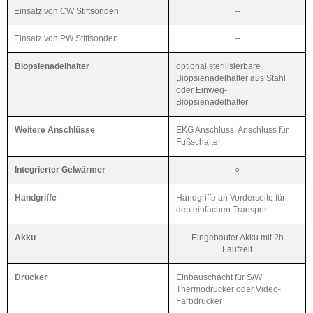
Einsatz von CW Stiftsonden
--
Einsatz von PW Stiftsonden
--
Biopsienadelhalter
optional sterilisierbare
Biopsienadelhalter aus Stahl
oder Einweg-
Biopsienadelhalter
Weitere Anschlüsse
EKG Anschluss, Anschluss für
Fußschalter
Integrierter Gelwärmer
○
Handgriffe
Handgriffe an Vorderseite für
den einfachen Transport
Akku
Eingebauter Akku mit 2h
Laufzeit
Drucker
Einbauschacht für S/W
Thermodrucker oder Video-
Farbdrucker