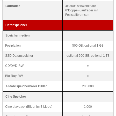
Laufräder
4x 360°-schwenkbare
6"Doppel-Laufräder mit
Feststellbremsen
Datenspeicher
Speichermedien
Festplatten
500 GB, optional 1 GB
SSD Datenspeicher
optional 500 GB, optional 1 TB
CD/DVD-RW
●
Blu-Ray-RW
○
Anzahl speicherbarer Bilder
200.000
Cine Speicher
Cine playback (Bilder im B Mode)
1.000