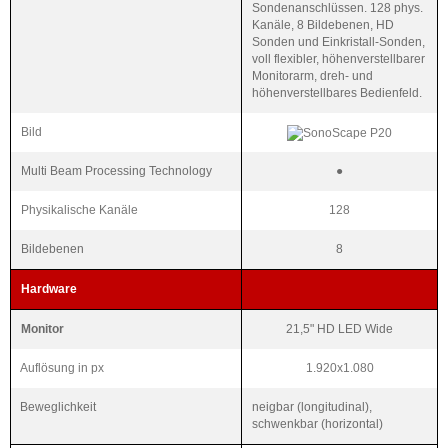
Sondenanschlüssen. 128 phys.
Kanäle, 8 Bildebenen, HD
Sonden und Einkristall-Sonden,
voll flexibler, höhenverstellbarer
Monitorarm, dreh- und
höhenverstellbares Bedienfeld.
Bild
Multi Beam Processing Technology
●
Physikalische Kanäle
128
Bildebenen
8
Hardware
Monitor
21,5" HD LED Wide
Auflösung in px
1.920x1.080
Beweglichkeit
neigbar (longitudinal),
schwenkbar (horizontal)