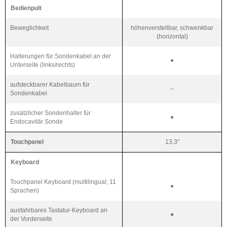
Bedienpult
Beweglichkeit
höhenverstellbar, schwenkbar
(horizontal)
Halterungen für Sondenkabel an der
●
Unterseite (links/rechts)
aufsteckbarer Kabelbaum für
--
Sondenkabel
zusätzlicher Sondenhalter für
●
Endocavitär Sonde
Touchpanel
13,3"
Keyboard
Touchpanel Keyboard (multilingual; 11
●
Sprachen)
ausfahrbares Tastatur-Keyboard an
●
der Vorderseite