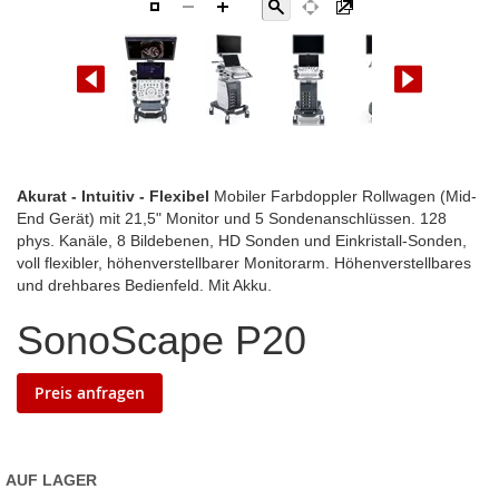
Zum
Akurat - Intuitiv - Flexibel
Mobiler Farbdoppler Rollwagen (Mid-
Anfang
End Gerät) mit 21,5" Monitor und 5 Sondenanschlüssen. 128
der
phys. Kanäle, 8 Bildebenen, HD Sonden und Einkristall-Sonden,
Bildgalerie
voll flexibler, höhenverstellbarer Monitorarm. Höhenverstellbares
springen
und drehbares Bedienfeld. Mit Akku.
SonoScape P20
Preis anfragen
AUF LAGER