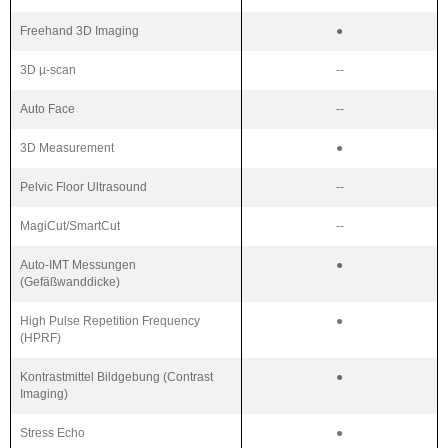
Freehand 3D Imaging
●
3D µ-scan
--
Auto Face
--
3D Measurement
●
Pelvic Floor Ultrasound
--
MagiCut/SmartCut
--
Auto-IMT Messungen
●
(Gefäßwanddicke)
High Pulse Repetition Frequency
●
(HPRF)
Kontrastmittel Bildgebung (Contrast
●
Imaging)
Stress Echo
●