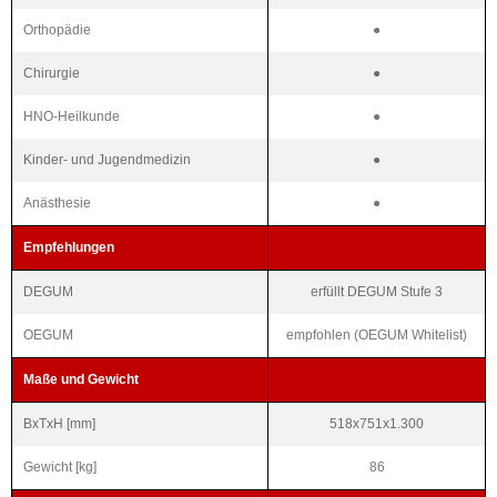
Orthopädie
●
Chirurgie
●
HNO-Heilkunde
●
Kinder- und Jugendmedizin
●
Anästhesie
●
Empfehlungen
DEGUM
erfüllt DEGUM Stufe 3
OEGUM
empfohlen (OEGUM Whitelist)
Maße und Gewicht
BxTxH [mm]
518x751x1.300
Gewicht [kg]
86