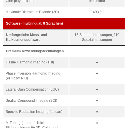
Cine playback time
einstellbar
Maximale Bildrate im B Mode (2D)
1.493 fps
Software (multilingual: 8 Sprachen)
Umfangreiche Mess- und
16 Standardmessungen, 110
Kalkulationssoftware
Spezialmessungen
Premium Anwendungstechnologien
Tissue Harmonic Imaging (THI)
●
Phase Inversion Harmonic Imaging
●
(PHI bzw. PIH)
Lateral Gain Compensation (LGC)
●
Spatial Compound Imaging (SCI)
●
Speckle Reduction Imaging (µ-scan)
●
M-Tuning (autom. 1-Klick
●
Bildoptimierung für 2D, Color und