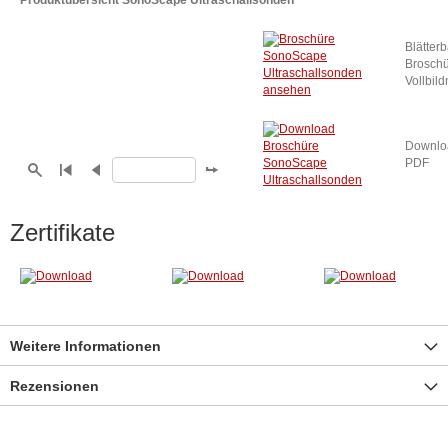
Produktübersicht SonoScape Ultraschallsonden
Blätter
Broschü
Vollbil
Downlo
PDF
Zertifikate
Weitere Informationen
Rezensionen