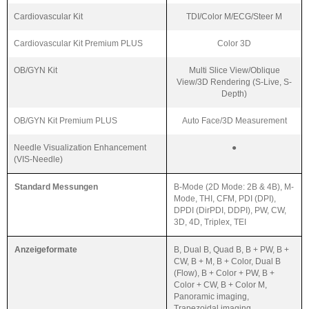
Cardiovascular Kit
TDI/Color M/ECG/Steer M
Cardiovascular Kit Premium PLUS
Color 3D
OB/GYN Kit
Multi Slice View/Oblique
View/3D Rendering (S-Live, S-
Depth)
OB/GYN Kit Premium PLUS
Auto Face/3D Measurement
Needle Visualization Enhancement
●
(VIS-Needle)
Standard Messungen
B-Mode (2D Mode: 2B & 4B), M-
Mode, THI, CFM, PDI (DPI),
DPDI (DirPDI, DDPI), PW, CW,
3D, 4D, Triplex, TEI
Anzeigeformate
B, Dual B, Quad B, B + PW, B +
CW, B + M, B + Color, Dual B
(Flow), B + Color + PW, B +
Color + CW, B + Color M,
Panoramic imaging,
Trapezoidal imaging