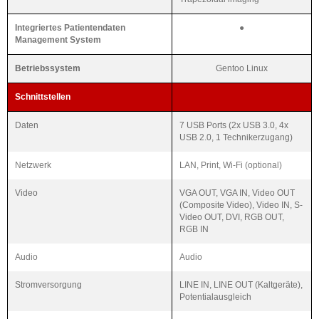
Integriertes Patientendaten
●
Management System
Betriebssystem
Gentoo Linux
Schnittstellen
Daten
7 USB Ports (2x USB 3.0, 4x
USB 2.0, 1 Technikerzugang)
Netzwerk
LAN, Print, Wi-Fi (optional)
Video
VGA OUT, VGA IN, Video OUT
(Composite Video), Video IN, S-
Video OUT, DVI, RGB OUT,
RGB IN
Audio
Audio
Stromversorgung
LINE IN, LINE OUT (Kaltgeräte),
Potentialausgleich