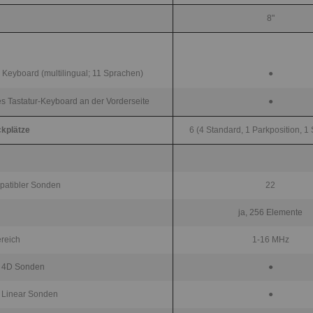
8"
Keyboard (multilingual; 11 Sprachen)
●
s Tastatur-Keyboard an der Vorderseite
●
kplätze
6 (4 Standard, 1 Parkposition, 1 
patibler Sonden
22
n
ja, 256 Elemente
reich
1-16 MHz
n 4D Sonden
●
n Linear Sonden
●