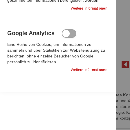
gesammelten Informationen bereitgestellt werden.
Sie haben keine Artikel zum vergleichen.
Weitere Informationen
Meine Wunschliste
Google Analytics
Eine Reihe von Cookies, um Informationen zu
DIESEN
sammeln und über Statistiken zur Websitenutzung zu
In den Warenkorb
ARTIKEL
berichten, ohne einzelne Besucher von Google
ENTFERNEN
In den Warenkorb
persönlich zu identifizieren.
Weitere Informationen
Sie haben keine Artikel auf Ihrer
Wunschliste.
Zum
Intelligentes Ko
Anfang
19" Monitor und 
Diese Artikel könnten Ihnen eventuell
der
flexibler Monitor
auch gefallen!
Bildgalerie
wie Radiologie, K
springen
vieles mehr konzip