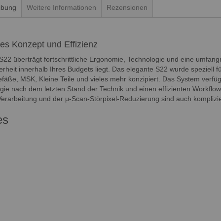
ibung
Weitere Informationen
Rezensionen
ntes Konzept und Effizienz
S22 überträgt fortschrittliche Ergonomie, Technologie und eine umfang
erheit innerhalb Ihres Budgets liegt. Das elegante S22 wurde speziell fü
ße, MSK, Kleine Teile und vieles mehr konzipiert. Das System verfügt ü
ogie nach dem letzten Stand der Technik und einen effizienten Workflo
erarbeitung und der μ-Scan-Störpixel-Reduzierung sind auch komplizie
es