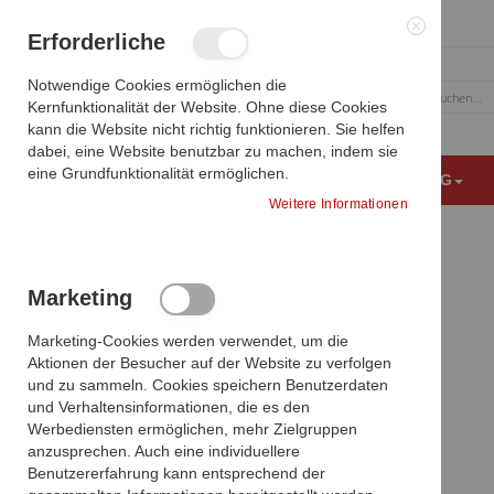
Zum
Erforderliche
Inhalt
springen
Notwendige Cookies ermöglichen die
Kernfunktionalität der Website. Ohne diese Cookies
Suche
kann die Website nicht richtig funktionieren. Sie helfen
dabei, eine Website benutzbar zu machen, indem sie
eine Grundfunktionalität ermöglichen.
MEDIZINISCHE BILDGEBUNG
OP AUSSTATTUNG
Weitere Informationen
Verwandte Produkte
Marketing
Zum
Wählen Sie die Artikel aus, die dem
Ende
Marketing-Cookies werden verwendet, um die
Warenkorb hinzugefügt werden sollen,
der
Aktionen der Besucher auf der Website zu verfolgen
oder
alle auswählen
Bildgalerie
und zu sammeln. Cookies speichern Benutzerdaten
springen
und Verhaltensinformationen, die es den
Werbediensten ermöglichen, mehr Zielgruppen
anzusprechen. Auch eine individuellere
Benutzererfahrung kann entsprechend der
Produkte vergleichen