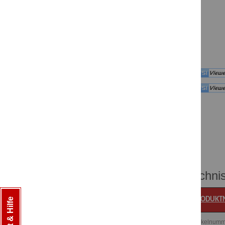
Technis
P
RODUKT
Artikelnum