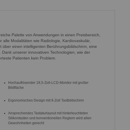
reiche Palette von Anwendungen in einen Preisbereich,
r alle Modalitäten wie Radiologie, Kardiovaskulär,
ber einen intelligenten Berüh­rungs­bild­schirm, eine
w. Dank unserer innovativen Technologien, wie der
rteste Patienten kein Problem.
Hochauflösender 18,5-Zoll-LCD-Monitor mit großer
Bildfläche
Ergonomisches Design mit 8-Zoll Tastbildschirm
Ansprechendes Tastaturlayout mit hinterleuchteten
Silikontasten und konventionellen Reglern wird allen
Gewohnheiten gerecht