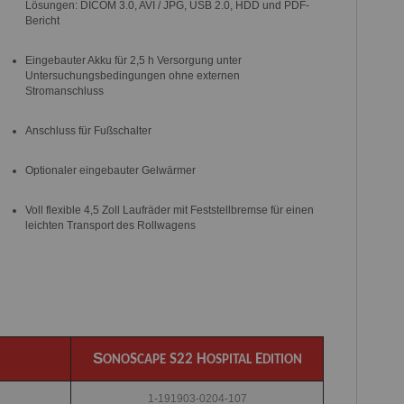
Lösungen: DICOM 3.0, AVI / JPG, USB 2.0, HDD und PDF-
Bericht
Eingebauter Akku für 2,5 h Versorgung unter
Untersuchungsbedingungen ohne externen
Stromanschluss
Anschluss für Fußschalter
Optionaler eingebauter Gelwärmer
Voll flexible 4,5 Zoll Laufräder mit Feststellbremse für einen
leichten Transport des Rollwagens
S
S
S22 H
E
ONO
CAPE
OSPITAL
DITION
1-191903-0204-107