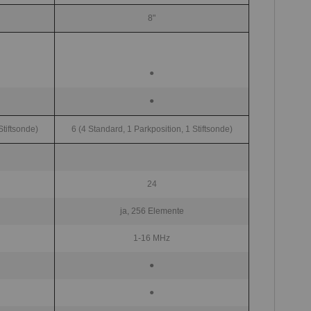
8"
●
●
Stiftsonde)
6 (4 Standard, 1 Parkposition, 1 Stiftsonde)
24
ja, 256 Elemente
1-16 MHz
●
●