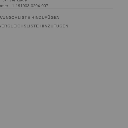
:
5-7 Werktage
ummer
1-191903-0204-007
WUNSCHLISTE HINZUFÜGEN
VERGLEICHSLISTE HINZUFÜGEN