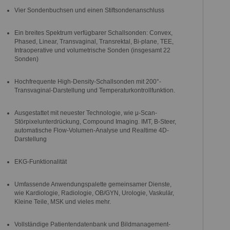
Vier Sondenbuchsen und einen Stiftsondenanschluss
Ein breites Spektrum verfügbarer Schallsonden: Convex,
Phased, Linear, Transvaginal, Transrektal, Bi-plane, TEE,
Intraoperative und volumetrische Sonden (insgesamt 22
Sonden)
Hochfrequente High-Density-Schallsonden mit 200°-
Transvaginal-Darstellung und Temperaturkontrollfunktion.
Ausgestattet mit neuester Technologie, wie μ-Scan-
Störpixelunterdrückung, Compound Imaging. IMT, B-Steer,
automatische Flow-Volumen-Analyse und Realtime 4D-
Darstellung
EKG-Funktionalität
Umfassende Anwendungspalette gemeinsamer Dienste,
wie Kardiologie, Radiologie, OB/GYN, Urologie, Vaskulär,
Kleine Teile, MSK und vieles mehr.
Vollständige Patientendatenbank und Bildmanagement-