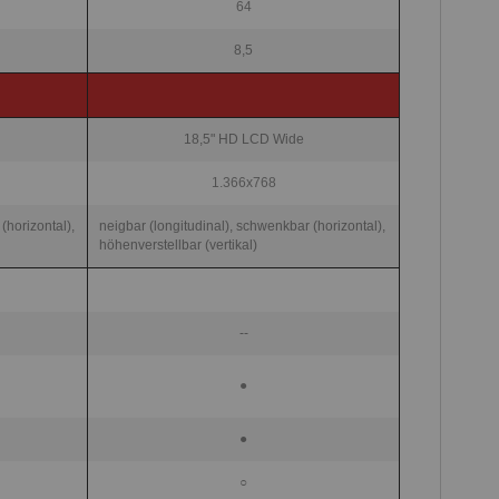
64
8,5
18,5" HD LCD Wide
1.366x768
(horizontal),
neigbar (longitudinal), schwenkbar (horizontal),
höhenverstellbar (vertikal)
--
●
●
○