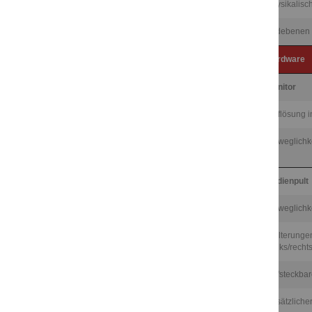
Physikalisc
Bildebenen
Hardware
Monitor
Auflösung i
Beweglichk
Bedienpult
Beweglichk
Halterungen
(links/recht
aufsteckba
zusätzliche