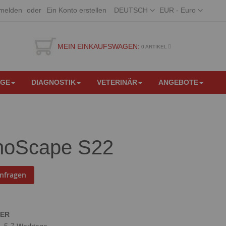
Sprache
Währung
melden
Ein Konto erstellen
DEUTSCH
EUR - Euro
MEIN EINKAUFSWAGEN:
0
ARTIKEL
EGE
DIAGNOSTIK
VETERINÄR
ANGEBOTE
noScape S22
anfragen
GER