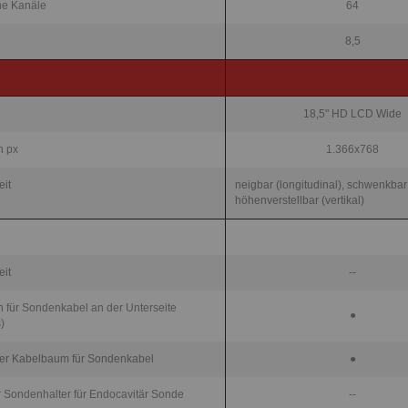
he Kanäle
64
8,5
18,5" HD LCD Wide
n px
1.366x768
eit
neigbar (longitudinal), schwenkbar 
höhenverstellbar (vertikal)
eit
--
 für Sondenkabel an der Unterseite
●
s)
rer Kabelbaum für Sondenkabel
●
r Sondenhalter für Endocavitär Sonde
--