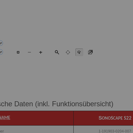
che Daten (inkl. Funktionsübersicht)
S
NAME
S
S22
ONO
CAPE
mer
1-191903-0204-007