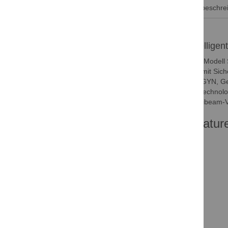
Produktbeschre
Intellige
Das Modell 
der mit Sich
OB/GYN, Gefä
Bildtechnol
Multibeam-V
Featur