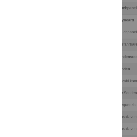
Touchpanel
Keyboard
Touchpanel 
ausfahrbare
Sondenstec
Sonden
Anzahl kom
HD Sonde
Frequenzbe
Einsatz vo
Einsatz vo