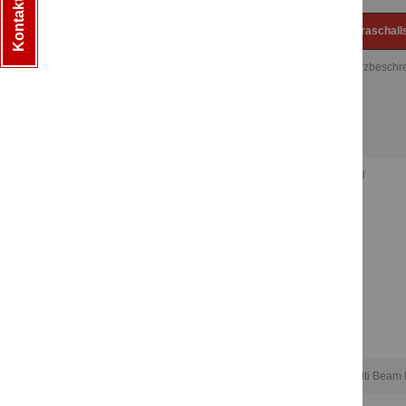
Kontakt & Hilfe
Ultraschal
Kurzbeschr
Bild
Multi Beam 